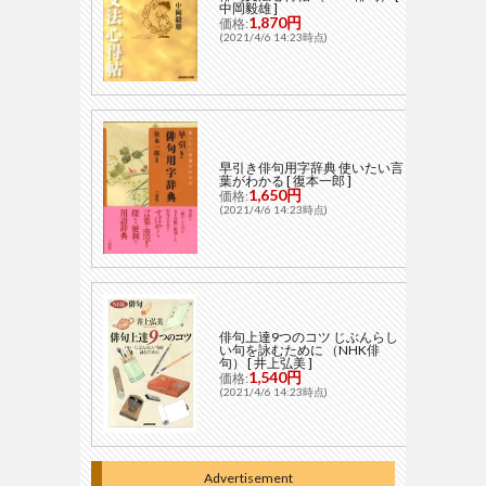
中岡毅雄 ]
1,870円
価格:
(2021/4/6 14:23時点)
早引き俳句用字辞典 使いたい言
葉がわかる [ 復本一郎 ]
1,650円
価格:
(2021/4/6 14:23時点)
俳句上達9つのコツ じぶんらし
い句を詠むために （NHK俳
句） [ 井上弘美 ]
1,540円
価格:
(2021/4/6 14:23時点)
Advertisement