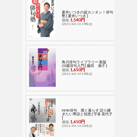
夏井いつきの超カンタン！俳句
塾 [ 夏井いつき ]
1,540円
価格:
(2021/4/6 14:19時点)
角川俳句ライブラリー 新版
20週俳句入門 [ 藤田 湘子 ]
1,650円
価格:
(2021/4/6 14:19時点)
NHK俳句 暦と暮らす 語り継
ぎたい季語と知恵 [ 宇多 喜代子
]
1,650円
価格:
(2021/4/6 14:20時点)