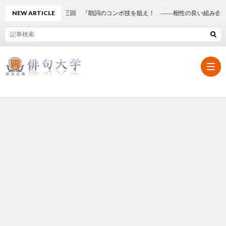
NEW ARTICLE
第十三回 『助詞のコンボ技を狙え！ ――相性の良い組み合わせ』
作
り
方
学