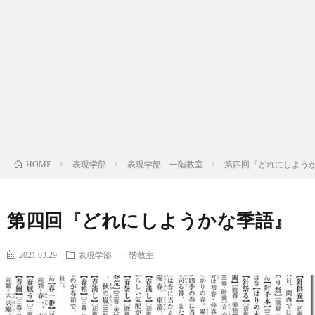
部
表
現
学
部
文
表現学部
表現学部 一階教室
第四回『どれにしよう
HOME
法
第四回『どれにしようかな季語』
学
2021.03.29
表現学部 一階教室
部
ゼ