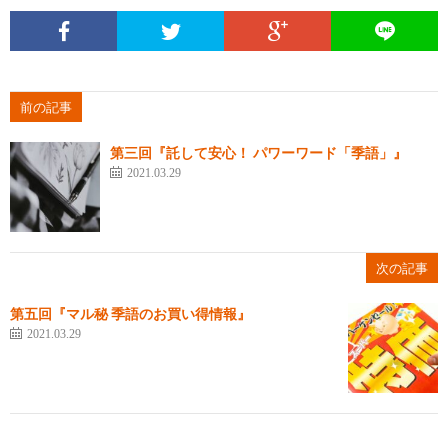
前の記事
第三回『託して安心！ パワーワード「季語」』
2021.03.29
次の記事
第五回『マル秘 季語のお買い得情報』
2021.03.29