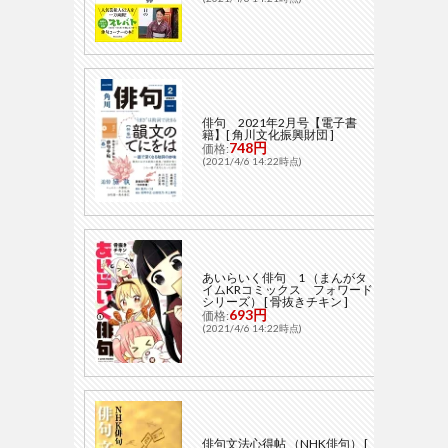
俳句 2021年2月号【電子書
籍】[ 角川文化振興財団 ]
748円
価格:
(2021/4/6 14:22時点)
あいらいく俳句 1 （まんがタ
イムKRコミックス フォワード
シリーズ） [ 骨抜きチキン ]
693円
価格:
(2021/4/6 14:22時点)
俳句文法心得帖 （NHK俳句） [