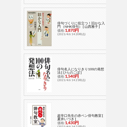
俳句づくりに役立つ！旧かな入
門 （NHK俳句） [ 山西雅子 ]
1,870円
価格:
(2021/4/6 14:20時点)
俳句名人になりきり100の発想
法 [ ひらのこぼ ]
1,540円
価格:
(2021/4/6 14:21時点)
超辛口先生の赤ペン俳句教室 [
夏井いつき ]
1,430円
価格:
(2021/4/6 14:21時点)