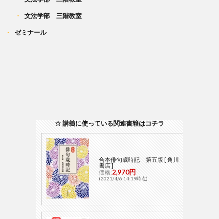
文法学部 三階教室
ゼミナール
☆ 講義に使っている関連書籍はコチラ
合本俳句歳時記 第五版 [ 角川
書店 ]
2,970円
価格:
(2021/4/6 14:19時点)